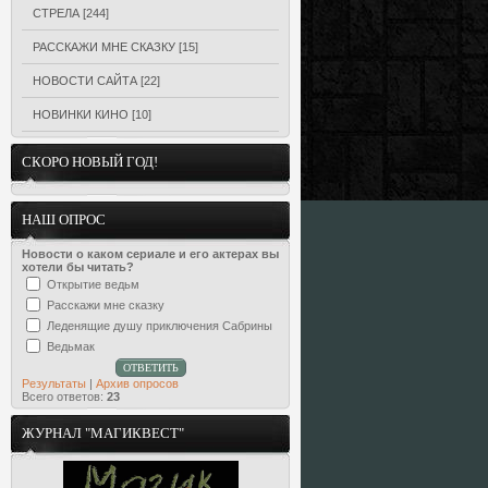
СТРЕЛА
[244]
РАССКАЖИ МНЕ СКАЗКУ
[15]
НОВОСТИ САЙТА
[22]
НОВИНКИ КИНО
[10]
СКОРО НОВЫЙ ГОД!
НАШ ОПРОС
Новости о каком сериале и его актерах вы
хотели бы читать?
Открытие ведьм
Расскажи мне сказку
Леденящие душу приключения Сабрины
Ведьмак
Результаты
|
Архив опросов
Всего ответов:
23
ЖУРНАЛ "МАГИКВЕСТ"