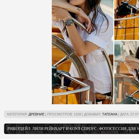
КАТЕГОРИЯ:
ДРЕВНИЕ
|
ПРОСМОТРОВ:
1038
|
ДОБАВИЛ:
ТАТЕАНА
|
ДАТА:
27.07
РИВЕРДЕЙЛ. ЛИЛИ РЕЙНХАРТ И КОУЛ СПРОУС: ФОТОСЕССИЯ ДЛЯ W 