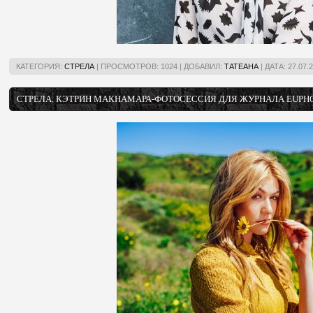
КАТЕГОРИЯ:
СТРЕЛА
|
ПРОСМОТРОВ:
1024
|
ДОБАВИЛ:
ТАТЕАНА
|
ДАТА:
27.07.
СТРЕЛА. КЭТРИН МАКНАМАРА-ФОТОСЕССИЯ ДЛЯ ЖУРНАЛА EUPHOR