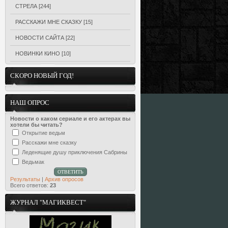
СТРЕЛА
[244]
РАССКАЖИ МНЕ СКАЗКУ
[15]
НОВОСТИ САЙТА
[22]
НОВИНКИ КИНО
[10]
СКОРО НОВЫЙ ГОД!
НАШ ОПРОС
Новости о каком сериале и его актерах вы
хотели бы читать?
Открытие ведьм
Расскажи мне сказку
Леденящие душу приключения Сабрины
Ведьмак
Результаты
|
Архив опросов
Всего ответов:
23
ЖУРНАЛ "МАГИКВЕСТ"