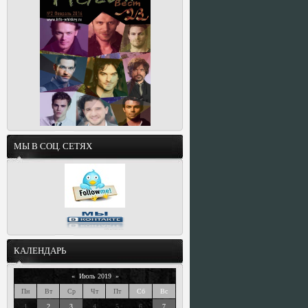
МЫ В СОЦ. СЕТЯХ
КАЛЕНДАРЬ
«
Июль 2019
»
Пн
Вт
Ср
Чт
Пт
Сб
Вс
1
2
3
4
5
6
7