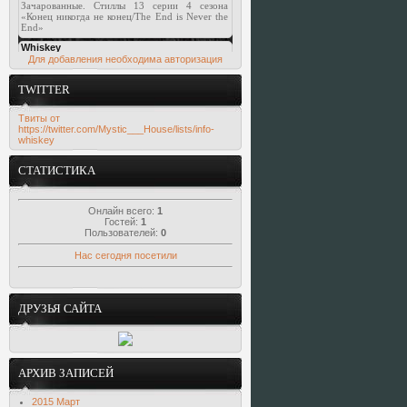
Для добавления необходима авторизация
TWITTER
Твиты от
https://twitter.com/Mystic___House/lists/info-
whiskey
СТАТИСТИКА
Онлайн всего:
1
Гостей:
1
Пользователей:
0
Нас сегодня посетили
ДРУЗЬЯ САЙТА
АРХИВ ЗАПИСЕЙ
2015 Март