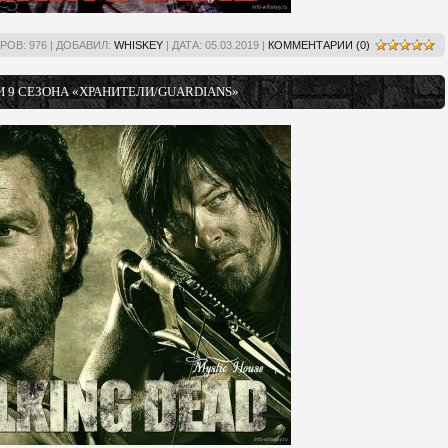
РОВ:
976
|
ДОБАВИЛ:
WHISKEY
|
ДАТА:
05.03.2019
|
КОММЕНТАРИИ (0)
И 9 СЕЗОНА «ХРАНИТЕЛИ/GUARDIANS»