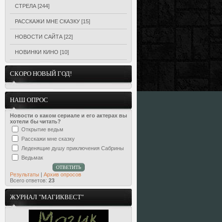
СТРЕЛА
[244]
РАССКАЖИ МНЕ СКАЗКУ
[15]
НОВОСТИ САЙТА
[22]
НОВИНКИ КИНО
[10]
СКОРО НОВЫЙ ГОД!
НАШ ОПРОС
Новости о каком сериале и его актерах вы
хотели бы читать?
Открытие ведьм
Расскажи мне сказку
Леденящие душу приключения Сабрины
Ведьмак
Результаты
|
Архив опросов
Всего ответов:
23
ЖУРНАЛ "МАГИКВЕСТ"