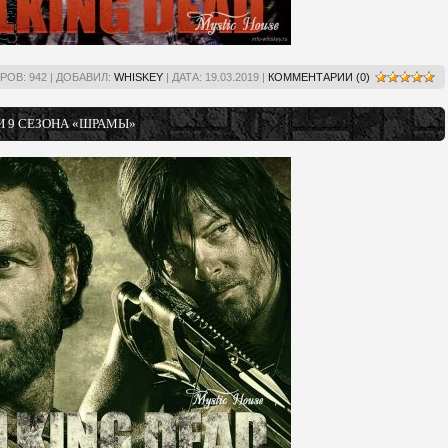
РОВ:
942
|
ДОБАВИЛ:
WHISKEY
|
ДАТА:
19.03.2019
|
КОММЕНТАРИИ (0)
И 9 СЕЗОНА «ШРАМЫ»