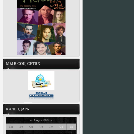
МЫ В СОЦ. СЕТЯХ
КАЛЕНДАРЬ
«
Август 2026
»
Пн
Вт
Ср
Чт
Пт
Сб
Вс
1
2