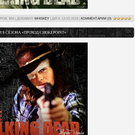
РОВ:
959
|
ДОБАВИЛ:
WHISKEY
|
ДАТА:
13.03.2019
|
КОММЕНТАРИИ (0)
 9 СЕЗОНА «ПРОХОД/CHOKEPOINT»