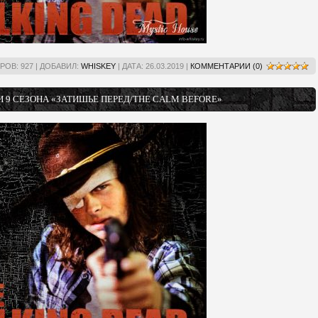
РОВ:
927
|
ДОБАВИЛ:
WHISKEY
|
ДАТА:
26.03.2019
|
КОММЕНТАРИИ (0)
 9 СЕЗОНА «ЗАТИШЬЕ ПЕРЕД/THE CALM BEFORE»