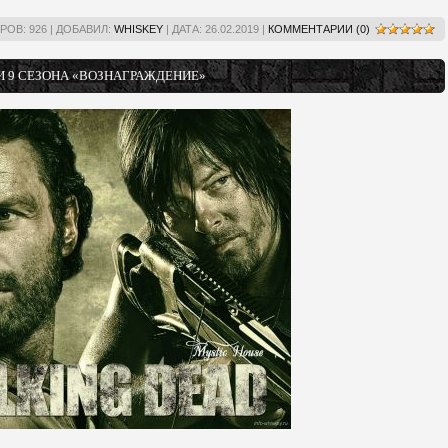
РОВ:
926
|
ДОБАВИЛ:
WHISKEY
|
ДАТА:
26.02.2019
|
КОММЕНТАРИИ (0)
И 9 СЕЗОНА «ВОЗНАГРАЖДЕНИЕ»