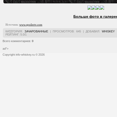
Больше фото в галере
Источник:
www.spoilertv.com
КАТЕГОРИЯ
:
ЗАЧАРОВАННЫЕ
|
ПРОСМОТРОВ
:
645
|
ДОБАВИЛ
:
WHISKEY
РЕЙТИНГ
:
5.0
/
1
Всего комментариев
:
0
ad">
Copyright info-whiskey.ru © 2026