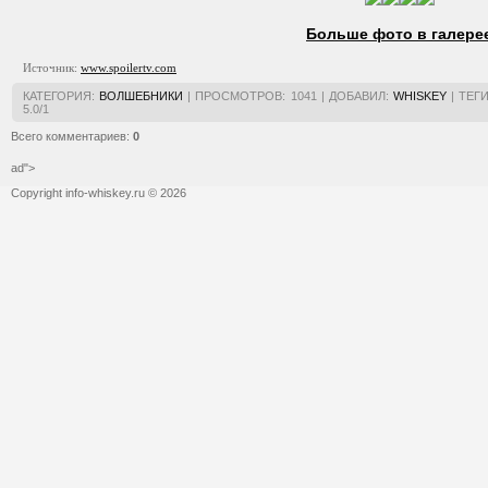
Больше фото в галере
Источник:
www.spoilertv.com
КАТЕГОРИЯ
:
ВОЛШЕБНИКИ
|
ПРОСМОТРОВ
:
1041
|
ДОБАВИЛ
:
WHISKEY
|
ТЕГ
5.0
/
1
Всего комментариев
:
0
ad">
Copyright info-whiskey.ru © 2026