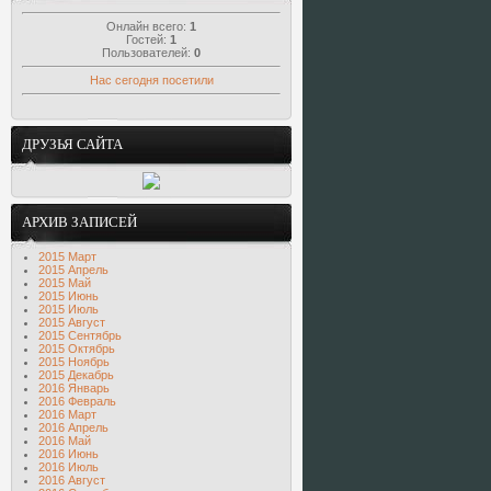
Онлайн всего:
1
Гостей:
1
Пользователей:
0
Нас сегодня посетили
ДРУЗЬЯ САЙТА
АРХИВ ЗАПИСЕЙ
2015 Март
2015 Апрель
2015 Май
2015 Июнь
2015 Июль
2015 Август
2015 Сентябрь
2015 Октябрь
2015 Ноябрь
2015 Декабрь
2016 Январь
2016 Февраль
2016 Март
2016 Апрель
2016 Май
2016 Июнь
2016 Июль
2016 Август