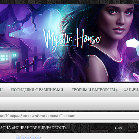
ЙН
ПОСИДЕЛКИ С ВАМПИРАМИ
ТВОРИМ И ВЫТВОРЯЕМ
ФАН-ВИ
ла/10 серии 8 сезона «Исчезновение/Fadeout»
СЕЗОНА «ИСЧЕЗНОВЕНИЕ/FADEOUT»
11:56