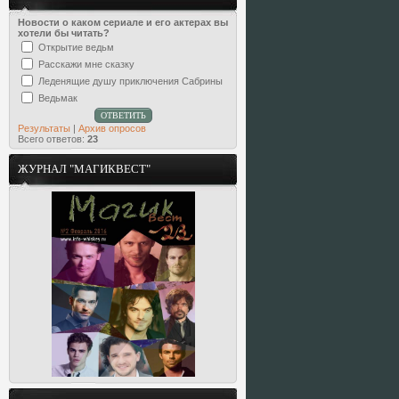
Новости о каком сериале и его актерах вы
хотели бы читать?
Открытие ведьм
Расскажи мне сказку
Леденящие душу приключения Сабрины
Ведьмак
Результаты
|
Архив опросов
Всего ответов:
23
ЖУРНАЛ "МАГИКВЕСТ"