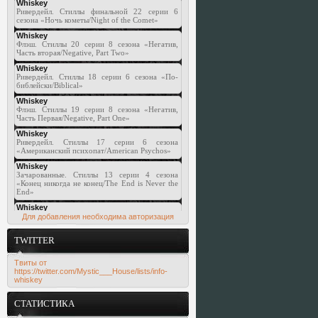
Для добавления необходима авторизация
TWITTER
Твиты от
https://twitter.com/Mystic___House/lists/info-
whiskey
СТАТИСТИКА