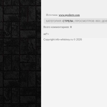
Источник:
www.spoilertv.com
КАТЕГОРИЯ
:
СТРЕЛА
|
ПРОСМОТРОВ
:
893
|
ДО
Всего комментариев
:
0
ad">
Copyright info-whiskey.ru © 2026