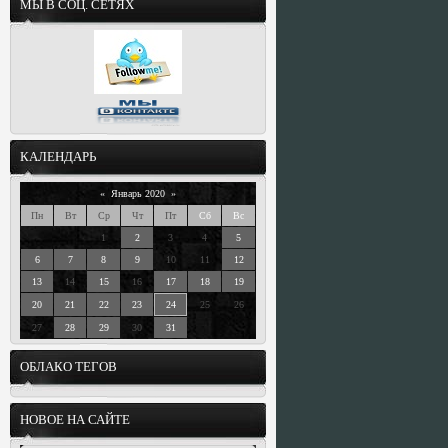
МЫ В СОЦ. СЕТЯХ
КАЛЕНДАРЬ
«
Январь 2020
»
Пн
Вт
Ср
Чт
Пт
Сб
Вс
1
2
3
4
5
6
7
8
9
10
11
12
13
14
15
16
17
18
19
20
21
22
23
24
25
26
27
28
29
30
31
ОБЛАКО ТЕГОВ
НОВОЕ НА САЙТЕ