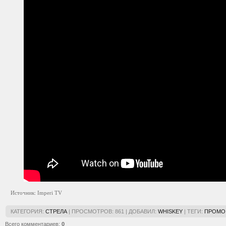
Источник: Imperi TV
КАТЕГОРИЯ
:
СТРЕЛА
|
ПРОСМОТРОВ
:
861
|
ДОБАВИЛ
:
WHISKEY
|
ТЕГИ
:
ПРОМО
Всего комментариев
:
0