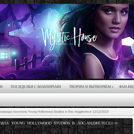
ЙН
ПОСИДЕЛКИ С ВАМПИРАМИ
ТВОРИМ И ВЫТВОРЯЕМ
ФАН-ВИ
намара посетила Young Hollywood Studios в Лос-Анджелесе 12/12/2019
ТИЛА YOUNG HOLLYWOOD STUDIOS В ЛОС-АНДЖЕЛЕСЕ
21:25