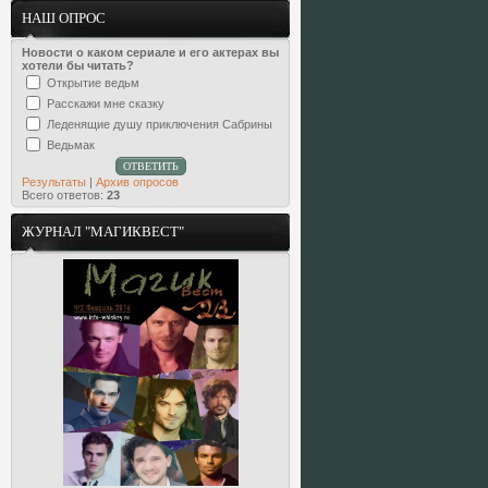
НАШ ОПРОС
Новости о каком сериале и его актерах вы
хотели бы читать?
Открытие ведьм
Расскажи мне сказку
Леденящие душу приключения Сабрины
Ведьмак
Результаты
|
Архив опросов
Всего ответов:
23
ЖУРНАЛ "МАГИКВЕСТ"