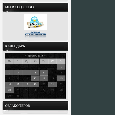
МЫ В СОЦ. СЕТЯХ
КАЛЕНДАРЬ
«
Декабрь 2019
»
Пн
Вт
Ср
Чт
Пт
Сб
Вс
1
2
3
4
5
6
7
8
9
10
11
12
13
14
15
16
17
18
19
20
21
22
23
24
25
26
27
28
29
30
31
ОБЛАКО ТЕГОВ