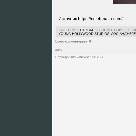
Источник:
https://celebmafia.com/
КАТЕГОРИЯ
:
СТРЕЛА
|
ПРОСМОТРОВ
:
837
|
Д
YOUNG HOLLYWOOD STUDIOS
,
ЛОС-АНДЖЕЛЕ
Всего комментариев
:
0
ad">
Copyright info-whiskey.ru © 2026