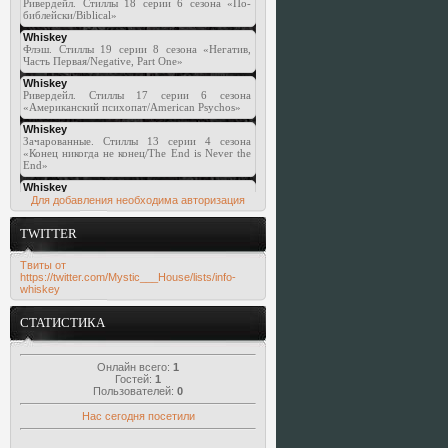
Для добавления необходима авторизация
TWITTER
Твиты от
https://twitter.com/Mystic___House/lists/info-
whiskey
СТАТИСТИКА
Онлайн всего:
1
Гостей:
1
Пользователей:
0
Нас сегодня посетили