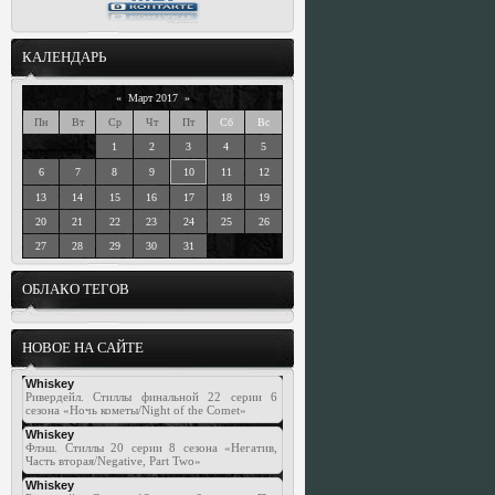
КАЛЕНДАРЬ
«
Март 2017
»
Пн
Вт
Ср
Чт
Пт
Сб
Вс
1
2
3
4
5
6
7
8
9
10
11
12
13
14
15
16
17
18
19
20
21
22
23
24
25
26
27
28
29
30
31
ОБЛАКО ТЕГОВ
НОВОЕ НА САЙТЕ