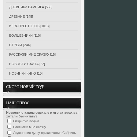
ДНЕВНИКИ ВАМПИРА
[566]
ДРЕВНИЕ
[145]
ИГРА ПРЕСТОЛОВ
[1013]
ВОЛШЕБНИКИ
[110]
СТРЕЛА
[244]
РАССКАЖИ МНЕ СКАЗКУ
[15]
НОВОСТИ САЙТА
[22]
НОВИНКИ КИНО
[10]
СКОРО НОВЫЙ ГОД!
НАШ ОПРОС
Новости о каком сериале и его актерах вы
хотели бы читать?
Открытие ведьм
Расскажи мне сказку
Леденящие душу приключения Сабрины