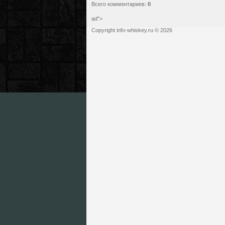
Всего комментариев
:
0
ad">
Copyright info-whiskey.ru © 2026