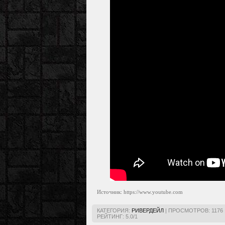
Источник: https://www.youtube.com
КАТЕГОРИЯ
:
РИВЕРДЕЙЛ
|
ПРОСМОТРОВ
:
1176
РЕЙТИНГ
:
5.0
/
1