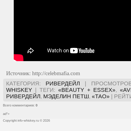
Источник: http://celebmafia.com
КАТЕГОРИЯ
:
РИВЕРДЕЙЛ
|
ПРОСМОТРО
WHISKEY
|
ТЕГИ
:
«BEAUTY + ESSEX»
,
«AV
РИВЕРДЕЙЛ
,
МЭДЕЛИН ПЕТШ
,
«TAO»
|
РЕЙТ
Всего комментариев
:
0
ad">
Copyright info-whiskey.ru © 2026