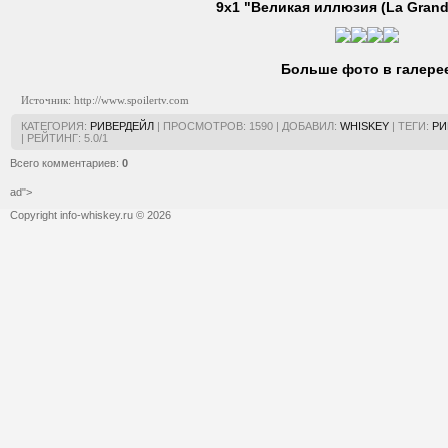
9х1 "Великая иллюзия (La Grande
Больше фото в галере
Источник: http://www.spoilertv.com
КАТЕГОРИЯ
:
РИВЕРДЕЙЛ
|
ПРОСМОТРОВ
:
1590
|
ДОБАВИЛ
:
WHISKEY
|
ТЕГИ
:
РИ
|
РЕЙТИНГ
:
5.0
/
1
Всего комментариев
:
0
ad">
Copyright info-whiskey.ru © 2026