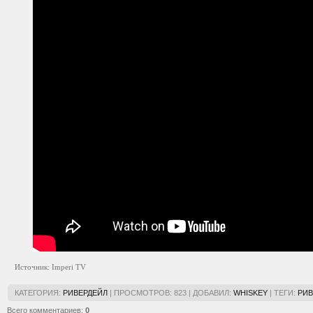
Источник: Imperi TV
КАТЕГОРИЯ
:
РИВЕРДЕЙЛ
|
ПРОСМОТРОВ
:
823
|
ДОБАВИЛ
:
WHISKEY
|
ТЕГИ
:
РИВ
Всего комментариев
:
0