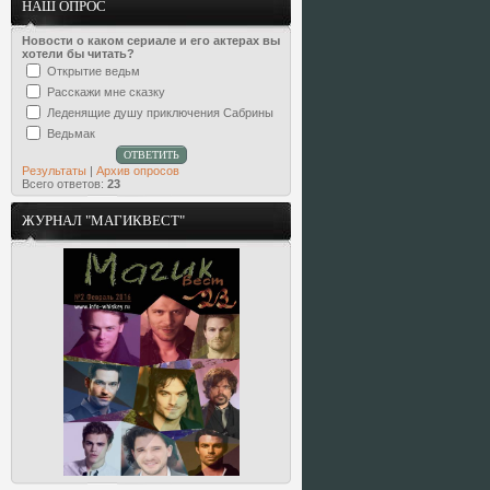
НАШ ОПРОС
Новости о каком сериале и его актерах вы
хотели бы читать?
Открытие ведьм
Расскажи мне сказку
Леденящие душу приключения Сабрины
Ведьмак
Результаты
|
Архив опросов
Всего ответов:
23
ЖУРНАЛ "МАГИКВЕСТ"