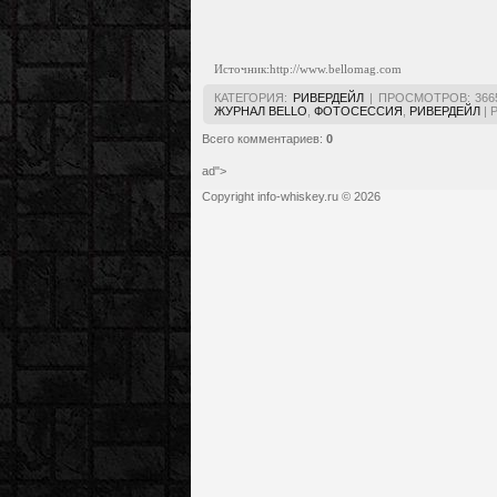
Источник:http://www.bellomag.com
КАТЕГОРИЯ
:
РИВЕРДЕЙЛ
|
ПРОСМОТРОВ
:
366
ЖУРНАЛ BELLO
,
ФОТОСЕССИЯ
,
РИВЕРДЕЙЛ
|
Всего комментариев
:
0
ad">
Copyright info-whiskey.ru © 2026