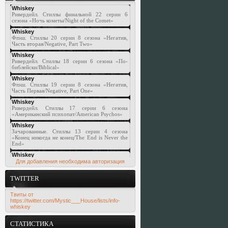
Для добавления необходима авторизация
TWITTER
Твиты от
https://twitter.com/Mystic___House/lists/info-
whiskey
СТАТИСТИКА