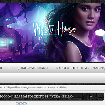
ЙН
ПОСИДЕЛКИ С ВАМПИРАМИ
ТВОРИМ И ВЫТВОРЯЕМ
ФАН-ВИ
етш (Шерил Блоссом) для мартовского выпуска «Bello»
БЛОССОМ) ДЛЯ МАРТОВСКОГО ВЫПУСКА «BELLO»
10:43