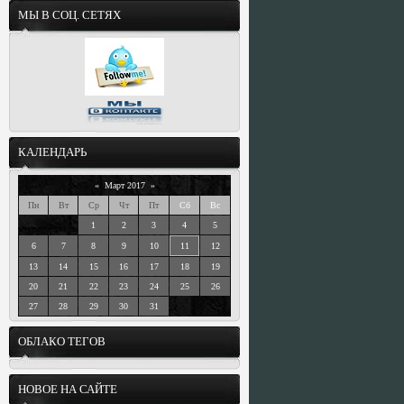
МЫ В СОЦ. СЕТЯХ
КАЛЕНДАРЬ
«
Март 2017
»
Пн
Вт
Ср
Чт
Пт
Сб
Вс
1
2
3
4
5
6
7
8
9
10
11
12
13
14
15
16
17
18
19
20
21
22
23
24
25
26
27
28
29
30
31
ОБЛАКО ТЕГОВ
НОВОЕ НА САЙТЕ