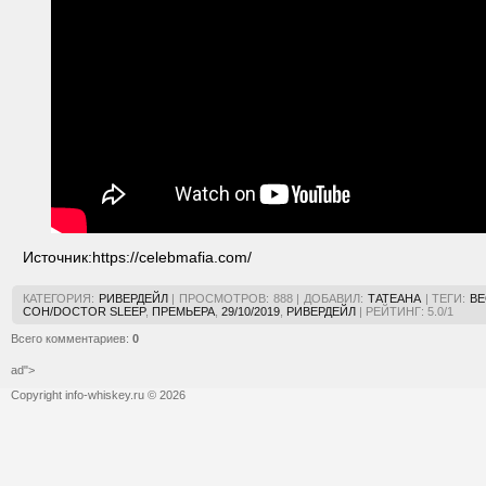
Источник:
https://celebmafia.com/
КАТЕГОРИЯ
:
РИВЕРДЕЙЛ
|
ПРОСМОТРОВ
:
888
|
ДОБАВИЛ
:
ТАТЕАНА
|
ТЕГИ
:
ВЕ
СОН/DOCTOR SLEEP
,
ПРЕМЬЕРА
,
29/10/2019
,
РИВЕРДЕЙЛ
|
РЕЙТИНГ
:
5.0
/
1
Всего комментариев
:
0
ad">
Copyright info-whiskey.ru © 2026