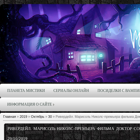
ПЛАНЕТА МИСТИКИ
СЕРИАЛЫ ОНЛАЙН
ПОСИДЕЛКИ С ВАМПИ
ИНФОРМАЦИЯ О САЙТЕ
Главная
»
2019
»
Октябрь
»
30
» Ривердейл. Марисоль Николс-премьера фильма Докто
РИВЕРДЕЙЛ. МАРИСОЛЬ НИКОЛС-ПРЕМЬЕРА ФИЛЬМА ДОКТОР СОН
29/10/2019