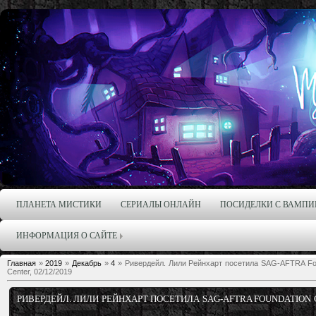
ПЛАНЕТА МИСТИКИ
СЕРИАЛЫ ОНЛАЙН
ПОСИДЕЛКИ С ВАМПИ
ИНФОРМАЦИЯ О САЙТЕ
Главная
»
2019
»
Декабрь
»
4
» Ривердейл. Лили Рейнхарт посетила SAG-AFTRA Founda
Center, 02/12/2019
РИВЕРДЕЙЛ. ЛИЛИ РЕЙНХАРТ ПОСЕТИЛА SAG-AFTRA FOUNDATION 