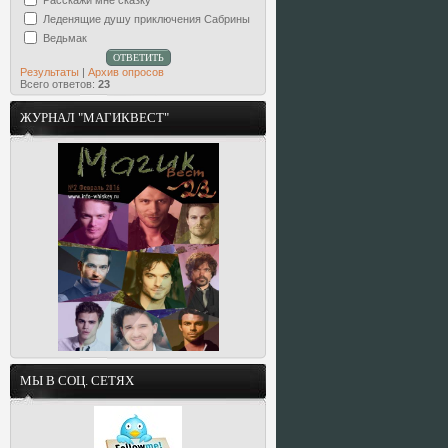
Леденящие душу приключения Сабрины
Ведьмак
Результаты
|
Архив опросов
Всего ответов:
23
ЖУРНАЛ "МАГИКВЕСТ"
МЫ В СОЦ. СЕТЯХ