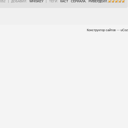
2052
|
ДОБАВИЛ
:
WHISKEY
|
ТЕГИ
:
КАСТ СЕРИАЛА
,
РИВЕРДЕЙЛ
,
Конструктор сайтов
—
uCoz