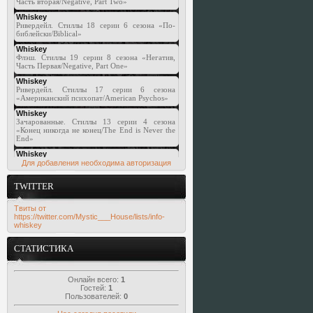
Для добавления необходима авторизация
TWITTER
Твиты от
https://twitter.com/Mystic___House/lists/info-
whiskey
СТАТИСТИКА
Онлайн всего:
1
Гостей:
1
Пользователей:
0