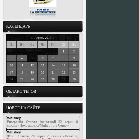
КАЛЕНДАРЬ
«
Апрель 2017
»
Пн
Вт
Ср
Чт
Пт
Сб
Вс
1
2
3
4
5
6
7
8
9
10
11
12
13
14
15
16
17
18
19
20
21
22
23
24
25
26
27
28
29
30
ОБЛАКО ТЕГОВ
НОВОЕ НА САЙТЕ