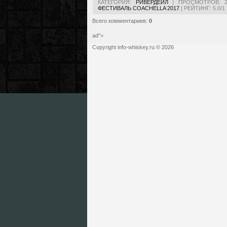
КАТЕГОРИЯ
:
РИВЕРДЕЙЛ
|
ПРОСМОТРОВ
:
ФЕСТИВАЛЬ COACHELLA 2017
|
РЕЙТИНГ
:
5.0
/
1
Всего комментариев
:
0
ad">
Copyright info-whiskey.ru © 2026