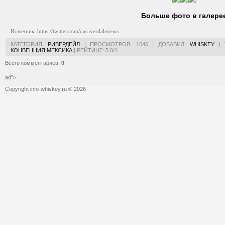
Больше фото в галере
Источник: https://twitter.com/cwriverdalenews
КАТЕГОРИЯ
:
РИВЕРДЕЙЛ
|
ПРОСМОТРОВ
:
1646
|
ДОБАВИЛ
:
WHISKEY
|
КОНВЕНЦИЯ МЕКСИКА
|
РЕЙТИНГ
:
5.0
/
1
Всего комментариев
:
0
ad">
Copyright info-whiskey.ru © 2026