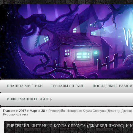
ПЛАНЕТА МИСТИКИ
СЕРИАЛЫ ОНЛАЙН
ПОСИДЕЛКИ С ВАМПИ
ИНФОРМАЦИЯ О САЙТЕ
Главная
»
2017
»
Март
»
30
» Ривердейл. Интервью Коула Спроуса (Джагхед Джонс) 
Русская озвучка
РИВЕРДЕЙЛ. ИНТЕРВЬЮ КОУЛА СПРОУСА (ДЖАГХЕД ДЖОНС) И К