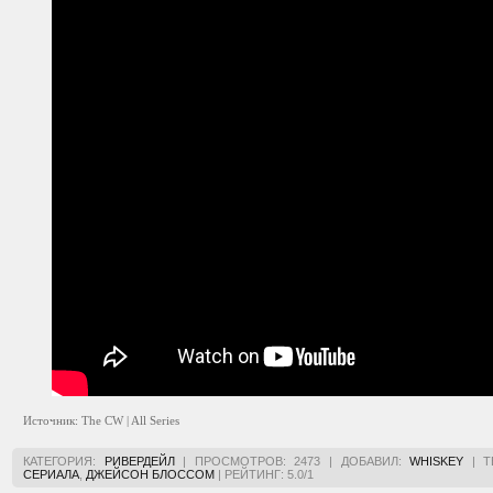
Источник: The CW | All Series
КАТЕГОРИЯ
:
РИВЕРДЕЙЛ
|
ПРОСМОТРОВ
:
2473
|
ДОБАВИЛ
:
WHISKEY
|
Т
СЕРИАЛА
,
ДЖЕЙСОН БЛОССОМ
|
РЕЙТИНГ
:
5.0
/
1