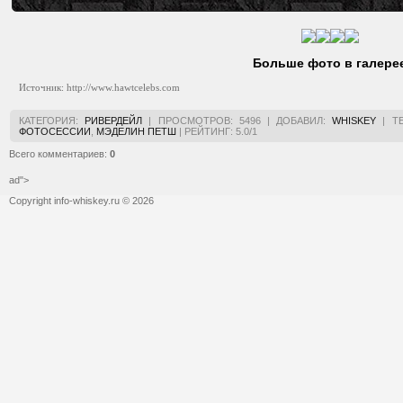
Больше фото в галере
Источник: http://www.hawtcelebs.com
КАТЕГОРИЯ
:
РИВЕРДЕЙЛ
|
ПРОСМОТРОВ
:
5496
|
ДОБАВИЛ
:
WHISKEY
|
Т
ФОТОСЕССИИ
,
МЭДЕЛИН ПЕТШ
|
РЕЙТИНГ
:
5.0
/
1
Всего комментариев
:
0
ad">
Copyright info-whiskey.ru © 2026