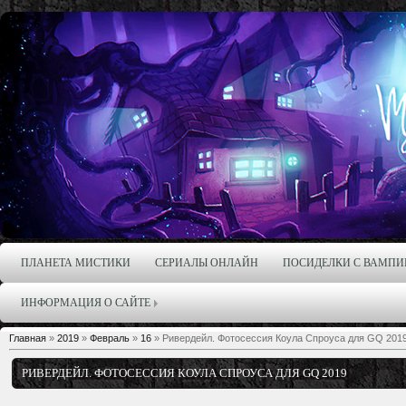
ПЛАНЕТА МИСТИКИ
СЕРИАЛЫ ОНЛАЙН
ПОСИДЕЛКИ С ВАМПИ
ИНФОРМАЦИЯ О САЙТЕ
Главная
»
2019
»
Февраль
»
16
» Ривердейл. Фотосессия Коула Спроуса для GQ 201
РИВЕРДЕЙЛ. ФОТОСЕССИЯ КОУЛА СПРОУСА ДЛЯ GQ 2019