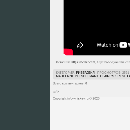
Источник:
https://twitter.com
, https://www.youtube.co
КАТЕГОРИЯ
:
РИВЕРДЕЙЛ
|
ПРОСМОТРОВ
:
2591
MADELAINE PETSCH
,
MARIE CLAIRE'S 'FRESH F
Всего комментариев
:
0
ad">
Copyright info-whiskey.ru © 2026