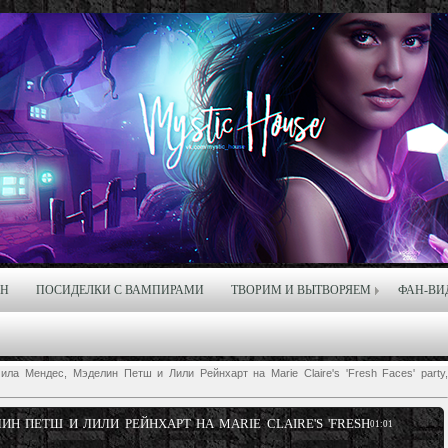
ЙН
ПОСИДЕЛКИ С ВАМПИРАМИ
ТВОРИМ И ВЫТВОРЯЕМ
ФАН-ВИ
ла Мендес, Мэделин Петш и Лили Рейнхарт на Marie Claire's 'Fresh Faces' party
Н ПЕТШ И ЛИЛИ РЕЙНХАРТ НА MARIE CLAIRE'S 'FRESH
01:01