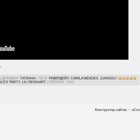
m
|
ДОБАВИЛ
:
ТАТЕАНА
|
ТЕГИ
:
РИВЕРДЕЙЛ
,
CAMILA MENDES
,
21/04/2017
,
ACES' PARTY
,
LILI REINHART
|
РЕЙТИНГ
:
5.0
/
1
Конструктор сайтов
—
uCoz