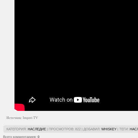
Источник: Imperi TV
КАТЕГОРИЯ
:
НАСЛЕДИЕ
|
ПРОСМОТРОВ
:
822
|
ДОБАВИЛ
:
WHISKEY
|
ТЕГИ
:
НАС
Всего комментариев
:
0