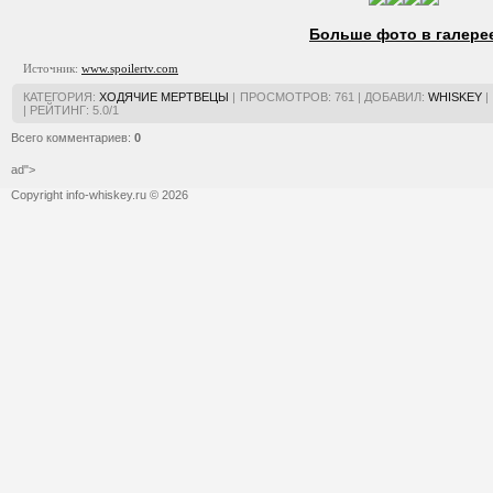
Больше фото в галере
Источник:
www.spoilertv.com
КАТЕГОРИЯ
:
ХОДЯЧИЕ МЕРТВЕЦЫ
|
ПРОСМОТРОВ
:
761
|
ДОБАВИЛ
:
WHISKEY
|
|
РЕЙТИНГ
:
5.0
/
1
Всего комментариев
:
0
ad">
Copyright info-whiskey.ru © 2026