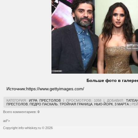
Больше фото в галере
Источник:
https://www.gettyimages.com/
КАТЕГОРИЯ
:
ИГРА ПРЕСТОЛОВ
|
ПРОСМОТРОВ
:
1058
|
ДОБАВИЛ
:
ТАТЕА
ПРЕСТОЛОВ
,
ПЕДРО ПАСКАЛЬ
,
ТРОЙНАЯ ГРАНИЦА
,
НЬЮ-ЙОРК
,
3 МАРТА
|
РЕ
Всего комментариев
:
0
ad">
Copyright info-whiskey.ru © 2026