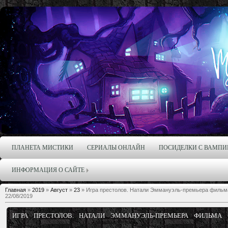
ПЛАНЕТА МИСТИКИ
СЕРИАЛЫ ОНЛАЙН
ПОСИДЕЛКИ С ВАМПИ
ИНФОРМАЦИЯ О САЙТЕ
Главная
»
2019
»
Август
»
23
» Игра престолов. Натали Эммануэль-премьера фильма
22/08/2019
ИГРА ПРЕСТОЛОВ. НАТАЛИ ЭММАНУЭЛЬ-ПРЕМЬЕРА ФИЛЬМА 