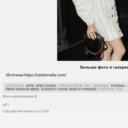
Больше фото в галере
Источник:
https://celebmafia.com/
КАТЕГОРИЯ
:
ИГРА ПРЕСТОЛОВ
|
ПРОСМОТРОВ
:
931
|
ДОБАВИЛ
:
ТАТЕАНА
PARIS FASHION WEEK
,
GIVENCHY SHOW
,
МЭЙСИ УИЛЬЯМС
|
РЕЙТИНГ
:
5.0
/
1
Всего комментариев
:
0
ad">
Copyright info-whiskey.ru © 2026