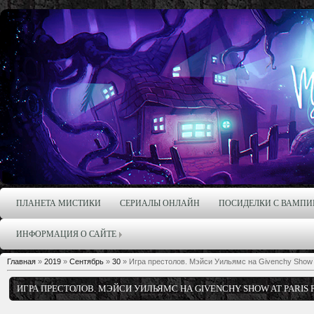
ПЛАНЕТА МИСТИКИ
СЕРИАЛЫ ОНЛАЙН
ПОСИДЕЛКИ С ВАМПИ
ИНФОРМАЦИЯ О САЙТЕ
Главная
»
2019
»
Сентябрь
»
30
» Игра престолов. Мэйси Уильямс на Givenchy Show a
ИГРА ПРЕСТОЛОВ. МЭЙСИ УИЛЬЯМС НА GIVENCHY SHOW AT PARIS F