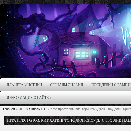
ПЛАНЕТА МИСТИКИ
СЕРИАЛЫ ОНЛАЙН
ПОСИДЕЛКИ С ВАМПИ
ИНФОРМАЦИЯ О САЙТЕ
Главная
»
2019
»
Январь
»
11
» Игра престолов. Кит Харингтон/Джон Сноу для Esquire I
ИГРА ПРЕСТОЛОВ. КИТ ХАРИНГТОН/ДЖОН СНОУ ДЛЯ ESQUIRE ITAL