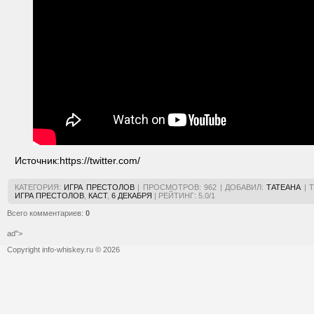
Источник:
https://twitter.com/
КАТЕГОРИЯ
:
ИГРА ПРЕСТОЛОВ
|
ПРОСМОТРОВ
:
962
|
ДОБАВИЛ
:
ТАТЕАНА
|
ИГРА ПРЕСТОЛОВ
,
КАСТ
,
6 ДЕКАБРЯ
|
РЕЙТИНГ
:
5.0
/
1
Всего комментариев
:
0
ad">
Copyright info-whiskey.ru © 2026