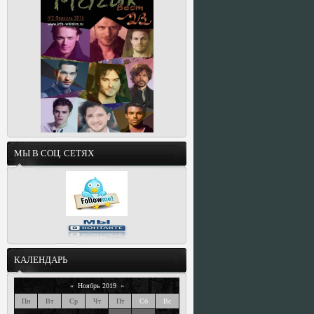
МЫ В СОЦ. СЕТЯХ
КАЛЕНДАРЬ
«
Ноябрь 2019
»
Пн
Вт
Ср
Чт
Пт
Сб
Вс