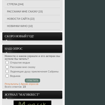
СТРЕЛА
[244]
РАССКАЖИ МНЕ СКАЗКУ
[15]
НОВОСТИ САЙТА
[22]
НОВИНКИ КИНО
[10]
СКОРО НОВЫЙ ГОД!
НАШ ОПРОС
Новости о каком сериале и его актерах вы
хотели бы читать?
Открытие ведьм
Расскажи мне сказку
Леденящие душу приключения Сабрины
Ведьмак
Результаты
|
Архив опросов
Всего ответов:
23
ЖУРНАЛ "МАГИКВЕСТ"