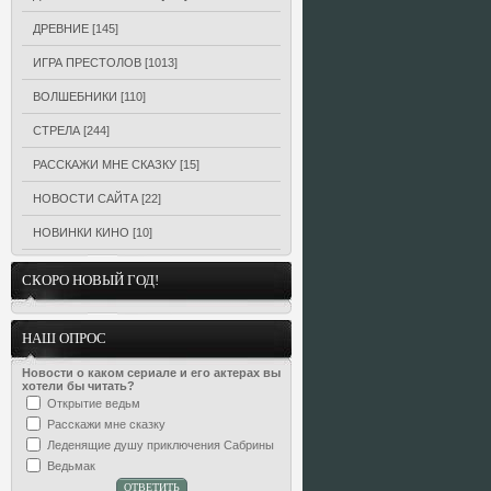
ДРЕВНИЕ
[145]
ИГРА ПРЕСТОЛОВ
[1013]
ВОЛШЕБНИКИ
[110]
СТРЕЛА
[244]
РАССКАЖИ МНЕ СКАЗКУ
[15]
НОВОСТИ САЙТА
[22]
НОВИНКИ КИНО
[10]
СКОРО НОВЫЙ ГОД!
НАШ ОПРОС
Новости о каком сериале и его актерах вы
хотели бы читать?
Открытие ведьм
Расскажи мне сказку
Леденящие душу приключения Сабрины
Ведьмак