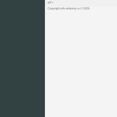
ad">
Copyright info-whiskey.ru © 2026