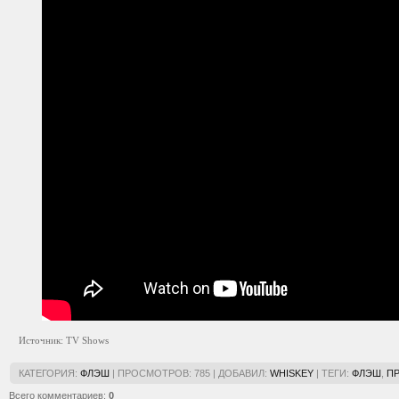
Источник: TV Shows
КАТЕГОРИЯ
:
ФЛЭШ
|
ПРОСМОТРОВ
:
785
|
ДОБАВИЛ
:
WHISKEY
|
ТЕГИ
:
ФЛЭШ
,
П
Всего комментариев
:
0