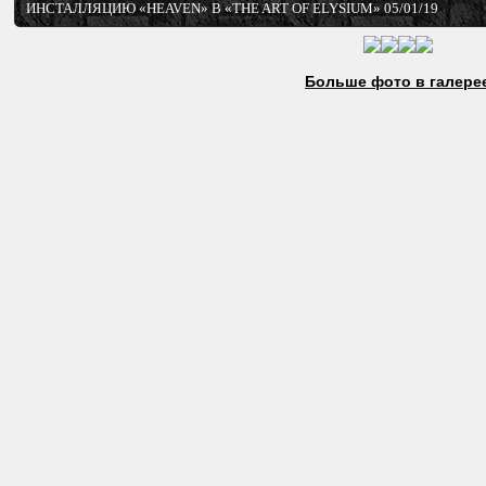
ИНСТАЛЛЯЦИЮ «HEAVEN» В «THE ART OF ELYSIUM» 05/01/19
Больше фото в галере