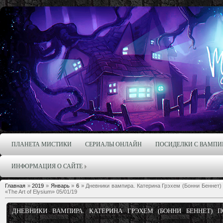
ПЛАНЕТА МИСТИКИ
СЕРИАЛЫ ОНЛАЙН
ПОСИДЕЛКИ С ВАМПИ
ИНФОРМАЦИЯ О САЙТЕ
Главная
»
2019
»
Январь
»
6
» Дневники вампира. Катерина Грэхем (Бонни Беннет
«The Art of Elysium» 05/01/19
ДНЕВНИКИ ВАМПИРА. КАТЕРИНА ГРЭХЕМ (БОННИ БЕННЕТ) 