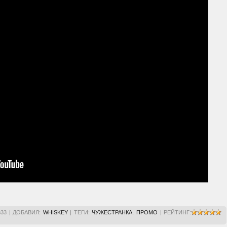
833
|
ДОБАВИЛ
:
WHISKEY
|
ТЕГИ
:
ЧУЖЕСТРАНКА
,
ПРОМО
|
РЕЙТИНГ
: