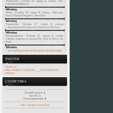
Для добавления необходима авторизация
TWITTER
Твиты от
https://twitter.com/Mystic___House/lists/info-
whiskey
СТАТИСТИКА
Онлайн всего:
1
Гостей:
1
Пользователей:
0
Нас сегодня посетили