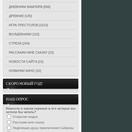
ДНЕВНИКИ ВАМПИРА
[566]
ДРЕВНИЕ
[145]
ИГРА ПРЕСТОЛОВ
[1013]
ВОЛШЕБНИКИ
[110]
СТРЕЛА
[244]
РАССКАЖИ МНЕ СКАЗКУ
[15]
НОВОСТИ САЙТА
[22]
НОВИНКИ КИНО
[10]
СКОРО НОВЫЙ ГОД!
НАШ ОПРОС
Новости о каком сериале и его актерах вы
хотели бы читать?
Открытие ведьм
Расскажи мне сказку
Леденящие душу приключения Сабрины