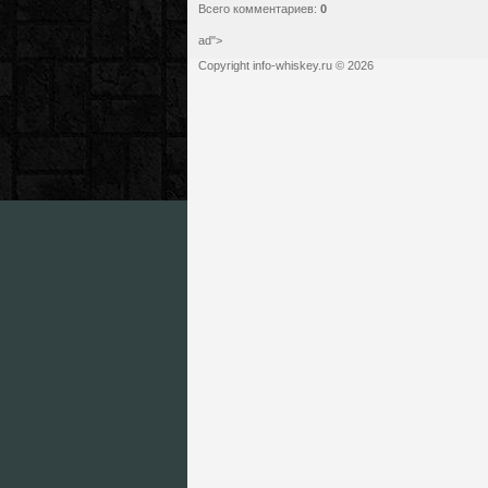
Всего комментариев
:
0
ad">
Copyright info-whiskey.ru © 2026