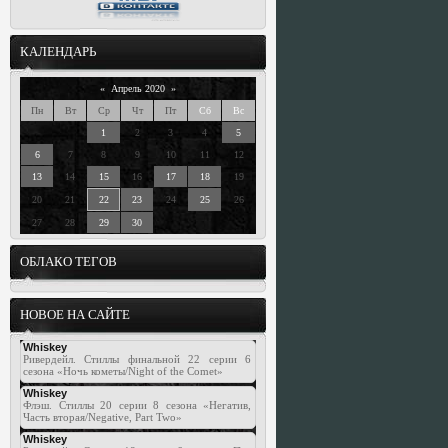
КАЛЕНДАРЬ
«
Апрель 2020
»
Пн
Вт
Ср
Чт
Пт
Сб
Вс
1
2
3
4
5
6
7
8
9
10
11
12
13
14
15
16
17
18
19
20
21
22
23
24
25
26
27
28
29
30
ОБЛАКО ТЕГОВ
НОВОЕ НА САЙТЕ