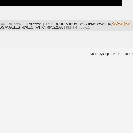
908
|
ДОБАВИЛ
:
ТАТЕАНА
|
ТЕГИ
:
92ND ANNUAL ACADEMY AWARDS
,
OS ANGELES
,
ЧУЖЕСТРАНКА
,
09/02/2020
|
РЕЙТИНГ
:
5.0
/
1
Конструктор сайтов
—
uCoz