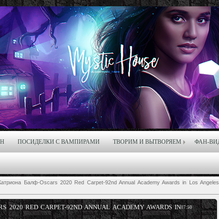
ЙН
ПОСИДЕЛКИ С ВАМПИРАМИ
ТВОРИМ И ВЫТВОРЯЕМ
ФАН-ВИ
атриона Балф-Oscars 2020 Red Carpet-92nd Annual Academy Awards in Los Angele
S 2020 RED CARPET-92ND ANNUAL ACADEMY AWARDS IN
07:50