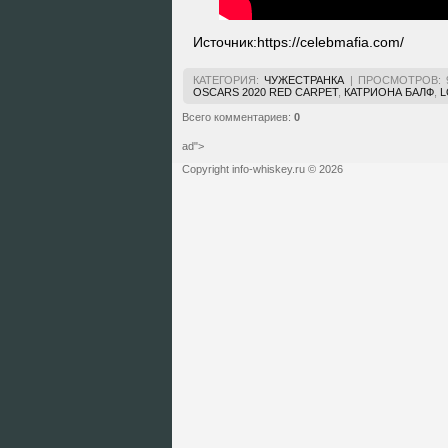
Источник:
https://celebmafia.com/
КАТЕГОРИЯ
:
ЧУЖЕСТРАНКА
|
ПРОСМОТРОВ
:
OSCARS 2020 RED CARPET
,
КАТРИОНА БАЛФ
,
L
Всего комментариев
:
0
ad">
Copyright info-whiskey.ru © 2026