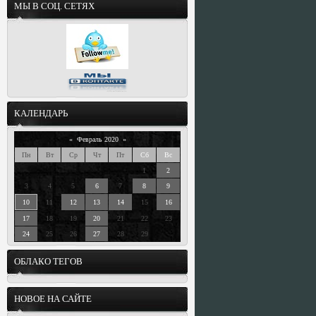
МЫ В СОЦ. СЕТЯХ
КАЛЕНДАРЬ
«
Февраль 2020
»
Пн
Вт
Ср
Чт
Пт
Сб
Вс
1
2
3
4
5
6
7
8
9
10
11
12
13
14
15
16
17
18
19
20
21
22
23
24
25
26
27
28
29
ОБЛАКО ТЕГОВ
НОВОЕ НА САЙТЕ