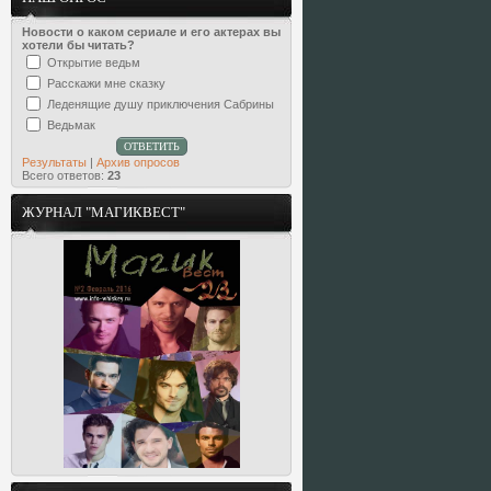
Новости о каком сериале и его актерах вы
хотели бы читать?
Открытие ведьм
Расскажи мне сказку
Леденящие душу приключения Сабрины
Ведьмак
Результаты
|
Архив опросов
Всего ответов:
23
ЖУРНАЛ "МАГИКВЕСТ"