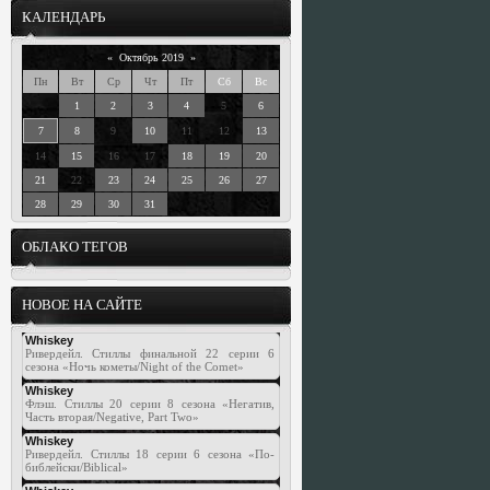
КАЛЕНДАРЬ
«
Октябрь 2019
»
Пн
Вт
Ср
Чт
Пт
Сб
Вс
1
2
3
4
5
6
7
8
9
10
11
12
13
14
15
16
17
18
19
20
21
22
23
24
25
26
27
28
29
30
31
ОБЛАКО ТЕГОВ
НОВОЕ НА САЙТЕ