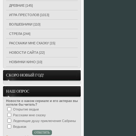
ДРЕВНИЕ
[145]
ИГРА ПРЕСТОЛОВ
[1013]
ВОЛШЕБНИКИ
[110]
СТРЕЛА
[244]
РАССКАЖИ МНЕ СКАЗКУ
[15]
НОВОСТИ САЙТА
[22]
НОВИНКИ КИНО
[10]
СКОРО НОВЫЙ ГОД!
НАШ ОПРОС
Новости о каком сериале и его актерах вы
хотели бы читать?
Открытие ведьм
Расскажи мне сказку
Леденящие душу приключения Сабрины
Ведьмак