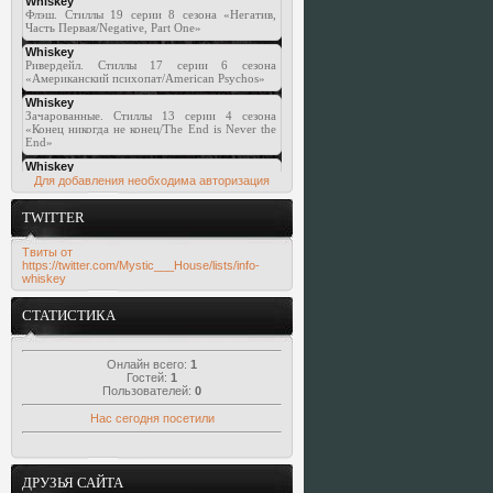
Для добавления необходима авторизация
TWITTER
Твиты от
https://twitter.com/Mystic___House/lists/info-
whiskey
СТАТИСТИКА
Онлайн всего:
1
Гостей:
1
Пользователей:
0
Нас сегодня посетили
ДРУЗЬЯ САЙТА