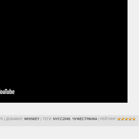
76
|
ДОБАВИЛ
:
WHISKEY
|
ТЕГИ
:
NYCC2049
,
ЧУЖЕСТРАНКА
|
РЕЙТИНГ
: