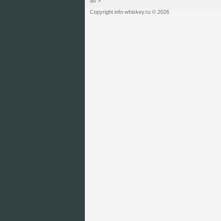
ad">
Copyright info-whiskey.ru © 2026