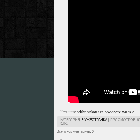
Источник:
celebrityphotos.co
,
www.gettyimages.ie
КАТЕГОРИЯ
:
ЧУЖЕСТРАНКА
|
ПРОСМОТРОВ
:
9
5.0
/
1
Всего комментариев
:
0